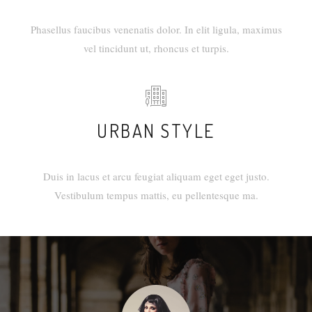
Phasellus faucibus venenatis dolor. In elit ligula, maximus
vel tincidunt ut, rhoncus et turpis.
URBAN STYLE
Duis in lacus et arcu feugiat aliquam eget eget justo.
Vestibulum tempus mattis, eu pellentesque ma.