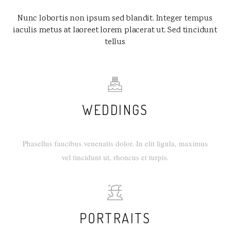
Nunc lobortis non ipsum sed blandit. Integer tempus
iaculis metus at laoreet lorem placerat ut. Sed tincidunt
tellus
WEDDINGS
Phasellus faucibus venenatis dolor. In elit ligula, maximus
vel tincidunt ut, rhoncus et turpis.
PORTRAITS