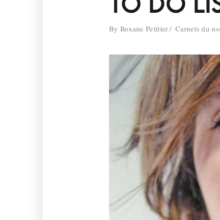
TO DO LI
By
Roxane Petitier
Carnets du n