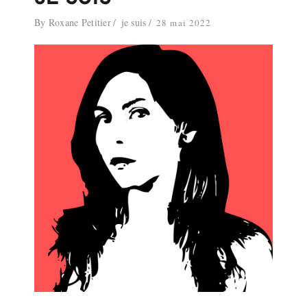
By
Roxane Petitier
je suis
28 mai 2022