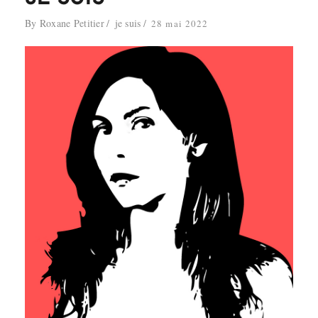
By
Roxane Petitier
je suis
28 mai 2022