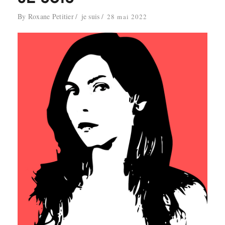
By
Roxane Petitier
je suis
28 mai 2022