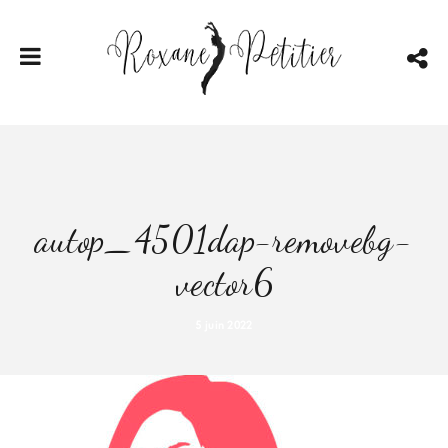
autop_4501dap-removebg-
vector6
5 juin 2022