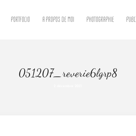
PORTFOLIO
A PROPOS DE MOI
PHOTOGRAPHIE
PUBL
051207_reverie6lgrp8
2 décembre 2021