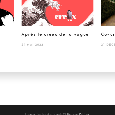
Après le creux de la vague
Co-cr
24 MAI 2022
21 DÉC
Images, textes et site web © Roxane Petitier.