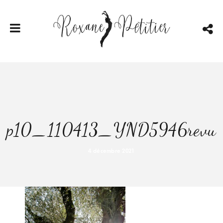
p10_110413_YND5946revu
4 décembre 2021