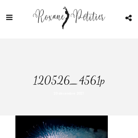
120526_4561p
20 décembre 2021