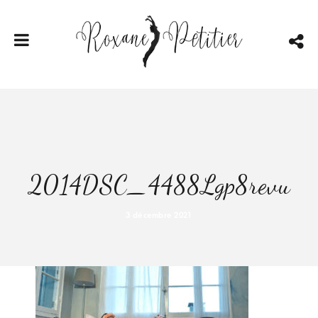
2014DSC_4488Lgp8revu
3 décembre 2021