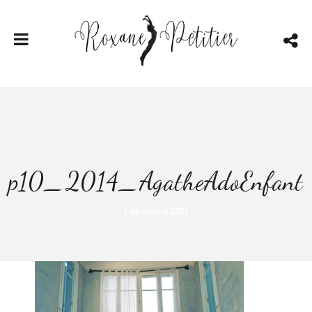
p10_2014_AgatheAdoEnfant
3 décembre 2021