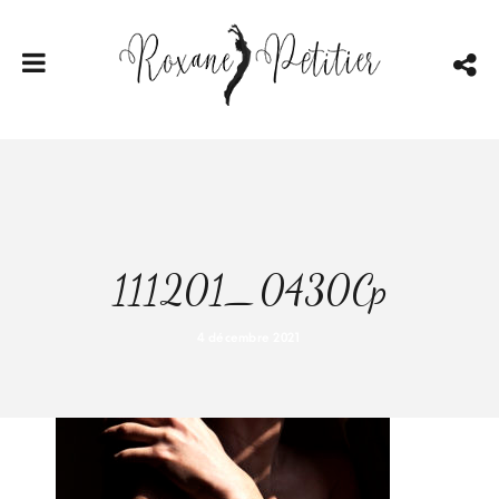
111201_0430Cp
4 décembre 2021