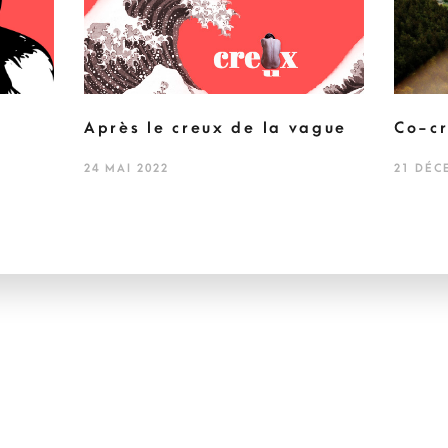
Après le creux de la vague
Co-cr
24 MAI 2022
21 DÉC
Images, textes et site web © Roxane Petitier.