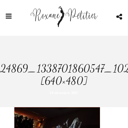
24869_1338701860547_10
[640×480]
28 décembre 2021