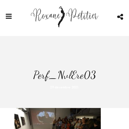
Perf_NvlEre03
29 décembre 2021