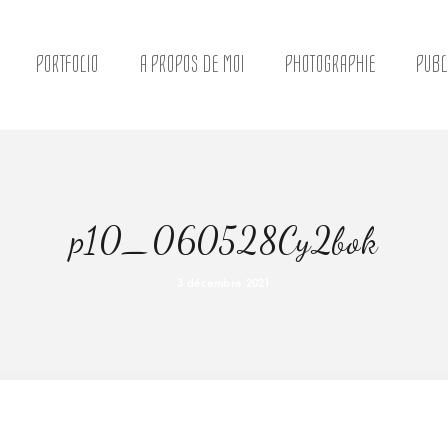
PORTFOLIO
A PROPOS DE MOI
PHOTOGRAPHIE
PUBL
p10_060528Cy2bok
3 décembre 2021