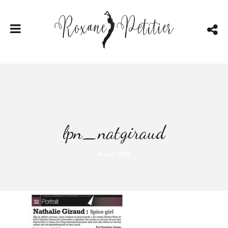
lpn_natgiraud
4 avril 2022