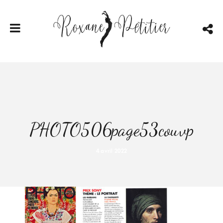
PHOTO506page53couvp
4 avril 2022