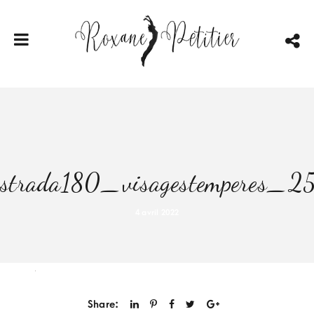
strada180_visagestemperes_2
4 avril 2022
Share: