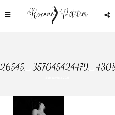
26545_357045424479_430
4 décembre 2021