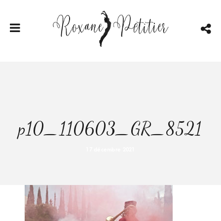
p10_110603_GR_8521
17 décembre 2021