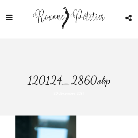
120124_2860okp
20 décembre 2021