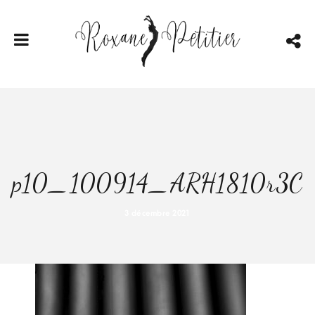
p10_100914_ARH1810r3C
3 décembre 2021