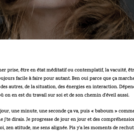
her prise, être en état méditatif ou contemplatif, la vacuité, ê
ujours facile à faire pour autant. Ben oui parce que ça march
des autres, de la situation, des énergies en interaction. Dépe
ù on en est du travail sur soi et de son chemin d’éveil aussi.
n jour, une minute, une seconde ça va, puis « baboum » comme 
’te dirais. Je progresse de jour en jour et des compréhensions
oi, zen atitude, me sens alignée. Pis y’a les moments de rechu