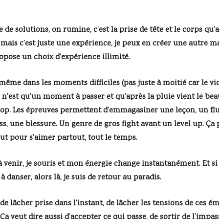
de solutions, on rumine, c’est la prise de tête et le corps qu’a
ais c’est juste une expérience, je peux en créer une autre main
ropose un choix d’expérience illimité.
n même dans les moments difficiles (pas juste à moitié car le vi
n’est qu’un moment à passer et qu’après la pluie vient le beau
trop. Les épreuves permettent d’emmagasiner une leçon, un flu
s, une blessure. Un genre de gros fight avant un level up. Ça p
ut pour s’aimer partout, tout le temps.
 à venir, je souris et mon énergie change instantanément. Et s
à danser, alors là, je suis de retour au paradis.
 de lâcher prise dans l’instant, de lâcher les tensions de ces é
Ça veut dire aussi d’accepter ce qui passe, de sortir de l’impas